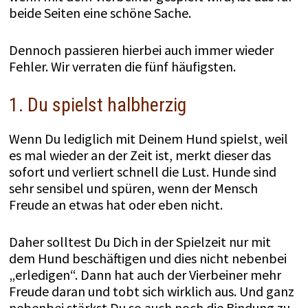
beide Seiten eine schöne Sache.
Dennoch passieren hierbei auch immer wieder
Fehler. Wir verraten die fünf häufigsten.
1. Du spielst halbherzig
Wenn Du lediglich mit Deinem Hund spielst, weil
es mal wieder an der Zeit ist, merkt dieser das
sofort und verliert schnell die Lust. Hunde sind
sehr sensibel und spüren, wenn der Mensch
Freude an etwas hat oder eben nicht.
Daher solltest Du Dich in der Spielzeit nur mit
dem Hund beschäftigen und dies nicht nebenbei
„erledigen“. Dann hat auch der Vierbeiner mehr
Freude daran und tobt sich wirklich aus. Und ganz
nebenbei stärkst Du so auch noch die Bindung zu