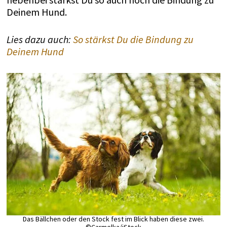
Deinem Hund.
Lies dazu auch:
So stärkst Du die Bindung zu
Deinem Hund
Das Bällchen oder den Stock fest im Blick haben diese zwei.