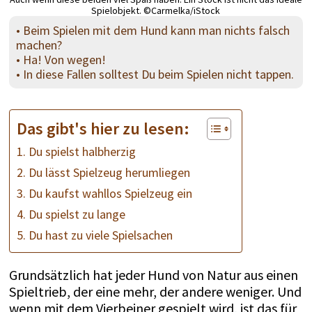
Spielobjekt. ©Carmelka/iStock
• Beim Spielen mit dem Hund kann man nichts falsch
machen?
• Ha! Von wegen!
• In diese Fallen solltest Du beim Spielen nicht tappen.
Das gibt's hier zu lesen:
1. Du spielst halbherzig
2. Du lässt Spielzeug herumliegen
3. Du kaufst wahllos Spielzeug ein
4. Du spielst zu lange
5. Du hast zu viele Spielsachen
Grundsätzlich hat jeder Hund von Natur aus einen
Spieltrieb, der eine mehr, der andere weniger. Und
wenn mit dem Vierbeiner gespielt wird, ist das für