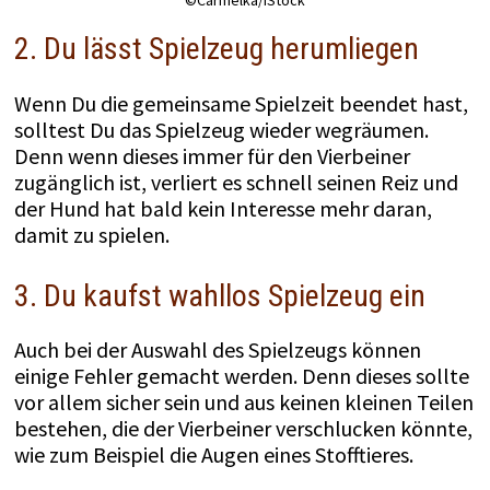
©Carmelka/iStock
2. Du lässt Spielzeug herumliegen
Wenn Du die gemeinsame Spielzeit beendet hast,
solltest Du das Spielzeug wieder wegräumen.
Denn wenn dieses immer für den Vierbeiner
zugänglich ist, verliert es schnell seinen Reiz und
der Hund hat bald kein Interesse mehr daran,
damit zu spielen.
3. Du kaufst wahllos Spielzeug ein
Auch bei der Auswahl des Spielzeugs können
einige Fehler gemacht werden. Denn dieses sollte
vor allem sicher sein und aus keinen kleinen Teilen
bestehen, die der Vierbeiner verschlucken könnte,
wie zum Beispiel die Augen eines Stofftieres.