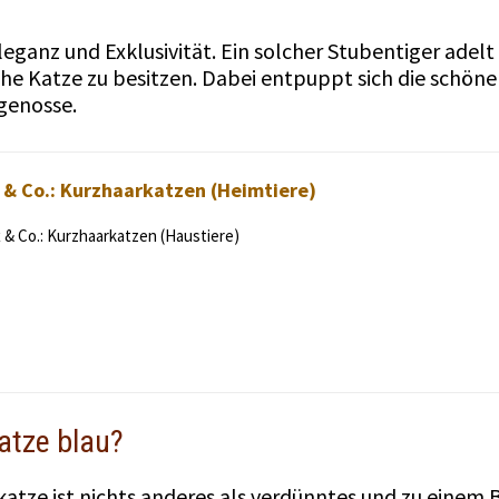
Eleganz und Exklusivität. Ein solcher Stubentiger adel
e Katze zu besitzen. Dabei entpuppt sich die schöne 
genosse.
 & Co.: Kurzhaarkatzen (Heimtiere)
 & Co.: Kurzhaarkatzen (Haustiere)
atze blau?
katze ist nichts anderes als verdünntes und zu einem 