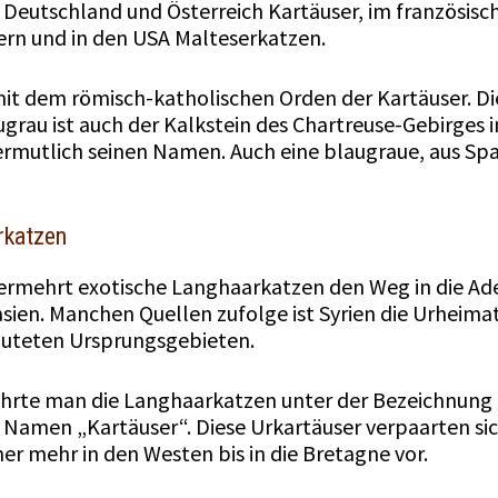
 Deutschland und Österreich Kartäuser, im französis
ern und in den USA Malteserkatzen.
 mit dem römisch-katholischen Orden der Kartäuser. D
grau ist auch der Kalkstein des Chartreuse-Gebirges i
rmutlich seinen Namen. Auch eine blaugraue, aus Spa
rkatzen
ermehrt exotische Langhaarkatzen den Weg in die Ade
ien. Manchen Quellen zufolge ist Syrien die Urheimat
muteten Ursprungsgebieten.
ührte man die Langhaarkatzen unter der Bezeichnung „
n Namen „Kartäuser“. Diese Urkartäuser verpaarten si
 mehr in den Westen bis in die Bretagne vor.