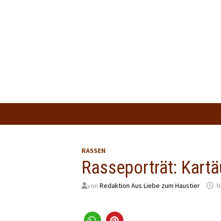
Zum
Inhalt
springen
RASSEN
Rasseporträt: Kartä
von
Redaktion Aus Liebe zum Haustier
N