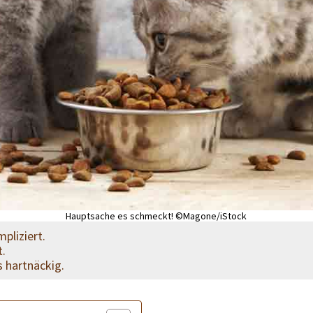
Hauptsache es schmeckt! ©Magone/iStock
pliziert.
t.
s hartnäckig.